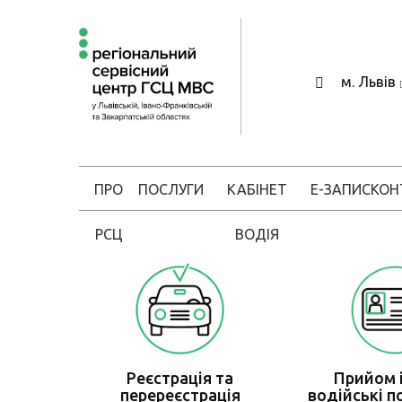
м. Львів
ПРО
ПОСЛУГИ
КАБІНЕТ
Е-ЗАПИС
КОН
РСЦ
ВОДІЯ
Реєстрація та
Прийом і
перереєстрація
водійські п