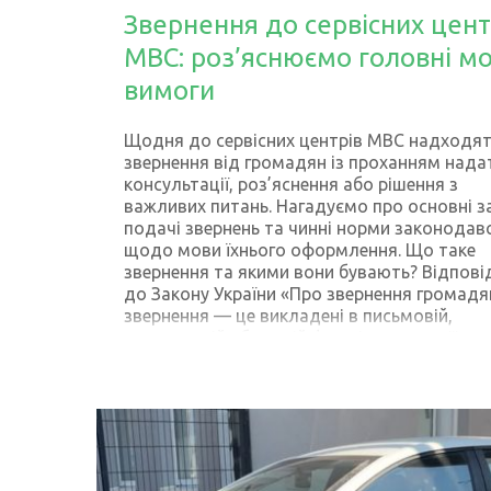
Звернення до сервісних цент
МВС: роз’яснюємо головні мо
вимоги
Щодня до сервісних центрів МВС надходя
звернення від громадян із проханням нада
консультації, роз’яснення або рішення з
важливих питань. Нагадуємо про основні з
подачі звернень та чинні норми законодав
щодо мови їхнього оформлення. Що таке
звернення та якими вони бувають? Відпові
до Закону України «Про звернення громадя
звернення — це викладені в письмовій,
електронній або усній формі пропозиції
(зауваження), заяви (клопотання) чи скарги.
формою та способом подачі звернення мо
бути: За способом викладу: усні (викладені
особистому прийомі або за допомогою
телефонних «гарячих ліній»), письмові (над
поштою чи передані особисто) та електрон