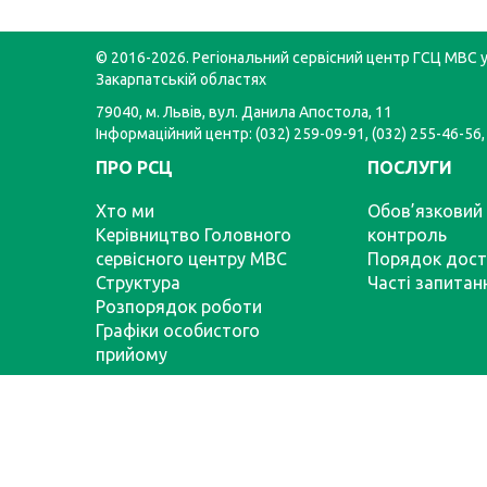
країнах додатково необхідне міжнародне
посвідчення водія. Вимоги залежать від
законодавства конкретної країни та
© 2016-2026. Регіональний сервісний центр ГСЦ МВС у 
міжнародних конвенцій, учасницею яких во
Закарпатській областях
Женевської або Віденської. Перелік можна
79040, м. Львів, вул. Данила Апостола, 11
переглянути на сайті ГСЦ МВС в розділі Пос
Інформаційний центр: (032) 259-09-91, (032) 255-46-56,
Національним посвідченням водія перева
можна користуватись у країнах Євросоюзу
ПРО РСЦ
ПОСЛУГИ
ще низки країн, які ратифікували Віденську
конвенцію про дорожній рух 1968 року. Як
Хто ми
Обов’язковий 
подорож планується наприклад до США ч
Керівництво Головного
контроль
Канади через Європу, необхідно мати
сервісного центру МВС
Порядок дост
міжнародне посвідчення водія. Перелік
Структура
Часті запитан
документів для виїзду за кордон Якщо ма
Розпорядок роботи
пролягає через кілька країн, радимо обов’
Графіки особистого
перевірити вимоги щодо необхідних докум
у кожній з них. Це можна зробити на сайті 
прийому
МВС у розділі «Часті питання» за посиланн
сторінці можливо зробити такі дії: вибрати
країну, в яку плануєте подорож; перевірити
вимоги щодо посвідчення водія у різних кр
обрати тип власності транспортного засоб
якому плануєте їхати. Отже, для виїзду за